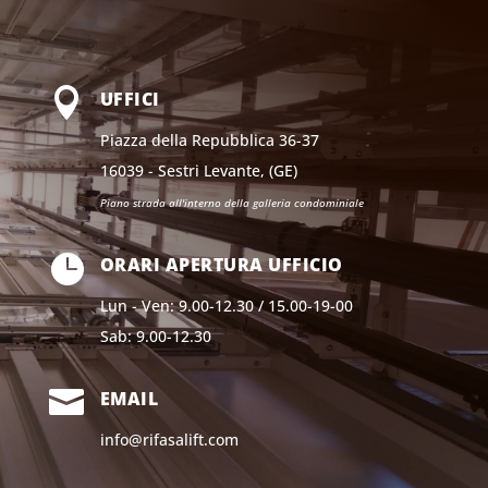

UFFICI
Piazza della Repubblica 36-37
16039 - Sestri Levante,
(GE)
Piano strada all'interno della galleria condominiale

ORARI APERTURA UFFICIO
Lun - Ven: 9.00-12.30 / 15.00-19-00
Sab: 9.00-12.30

EMAIL
info@rifasalift.com